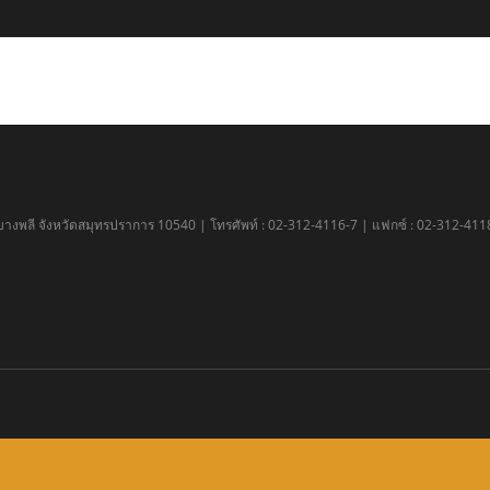
ำเภอบางพลี จังหวัดสมุทรปราการ 10540 | โทรศัพท์ : 02-312-4116-7 | แฟกซ์ : 02-312-411