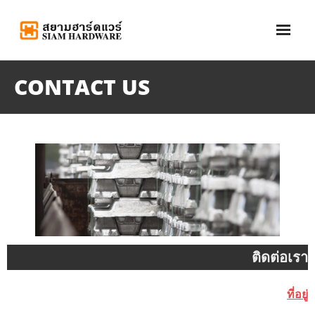
Skip
to
content
Home
CONTACT US
About Us
Service
News
Contact Us
ติดต่อเรา
ที่อยู่